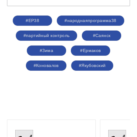
#ЕР38
#народнаяпрограмма38
#партийный контроль
#Саянск
#Зима
#Ермаков
#Коновалов
#Якубовский