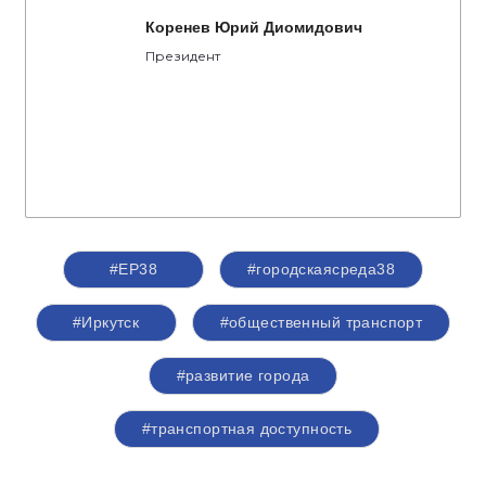
Коренев Юрий Диомидович
Президент
#ЕР38
#городскаясреда38
#Иркутск
#общественный транспорт
#развитие города
#транспортная доступность