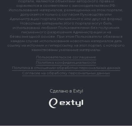
портале, являются объектами авторского права и
охраняются в соответствии с законодательством РФ.
Использование материалов, размещенных на этом портале,
допускается только с согласия Руководства или
Администрации портала (письменного или другой формы).
Новостные материалы этого портала могут быть
использованы любыми Пользователями без получения
письменного разрешения Администрации и на
безвозмездной основе. При этом Пользователи обязаны в
каждом случае использования новостных материалов дать
ссылку на источник и гиперссылку на этот портал, с которого
заимствованы указанные материалы.
Пользовательское соглашение
Политика конфиденциальности
Политика в отношении обработки персональных данных
Согласие на обработку персональных данных
Сделано в Extyl