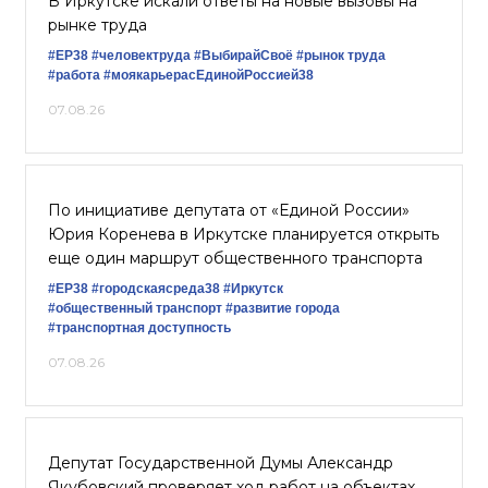
В Иркутске искали ответы на новые вызовы на
рынке труда
#ЕР38
#человектруда
#ВыбирайСвоё
#рынок труда
#работа
#моякарьерасЕдинойРоссией38
07.08.26
По инициативе депутата от «Единой России»
Юрия Коренева в Иркутске планируется открыть
еще один маршрут общественного транспорта
#ЕР38
#городскаясреда38
#Иркутск
#общественный транспорт
#развитие города
#транспортная доступность
07.08.26
Депутат Государственной Думы Александр
Якубовский проверяет ход работ на объектах