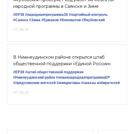
народной программы в Саянске и Зиме
#ЕР38
#народнаяпрограмма38
#партийный контроль
#Саянск
#Зима
#Ермаков
#Коновалов
#Якубовский
07.08.26
В Нижнеудинском районе открылся штаб
общественной поддержки «Единой России»
#ЕР38
#штаб общественной поддержки
#Нижнеудинский район
#новаянароднаяпрограммаЕР
#предложения жителей
#инициативы
#наказы избирателей
07.08.26