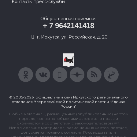
Контакты пресс-службы
Общественная приемная
+ 7 9642141418
г. Иркутск, ул. Российская, д. 20
© 2005-2026, официальный сайт Иркутского регионального
отделения Всероссийской политической партии "Единая
Россия"
Любые материалы, размещенные (опубликованные) на этом
портале, являются объектами авторского права и
охраняются в соответствии с законодательством РФ.
Использование материалов, размещенных на этом портале,
допускается только с согласия Руководства или
Администрации портала (письменного или другой формы).