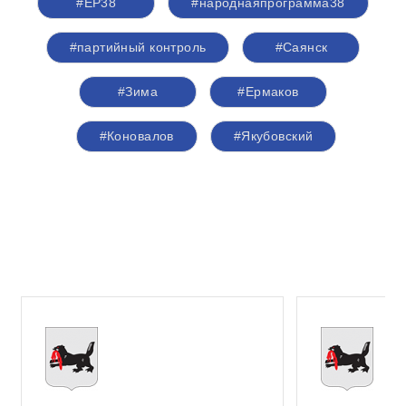
#ЕР38
#народнаяпрограмма38
#партийный контроль
#Саянск
#Зима
#Ермаков
#Коновалов
#Якубовский