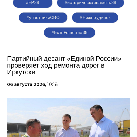
#ЕР38
#историческаяпамять38
#участникиСВО
#Нижнеудинск
#ЕстьРешение38
Партийный десант «Единой России»
проверяет ход ремонта дорог в
Иркутске
06 августа 2026,
10:18