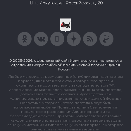
г. Иркутск, ул. Российская, д. 20
© 2005-2026, официальный сайт Иркутского регионального
отделения Всероссийской политической партии "Единая
Россия"
Любые материалы, размещенные (опубликованные) на этом
портале, являются объектами авторского права и
охраняются в соответствии с законодательством РФ.
Использование материалов, размещенных на этом портале,
допускается только с согласия Руководства или
Администрации портала (письменного или другой формы).
Новостные материалы этого портала могут быть
использованы любыми Пользователями без получения
письменного разрешения Администрации и на
безвозмездной основе. При этом Пользователи обязаны в
каждом случае использования новостных материалов дать
ссылку на источник и гиперссылку на этот портал, с которого
заимствованы указанные материалы.