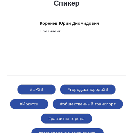
Спикер
Коренев Юрий Диомидович
Президент
#ЕР38
#городскаясреда38
#Иркутск
#общественный транспорт
#развитие города