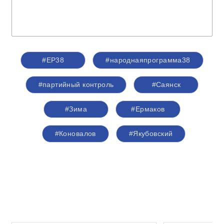
#ЕР38
#народнаяпрограмма38
#партийный контроль
#Саянск
#Зима
#Ермаков
#Коновалов
#Якубовский