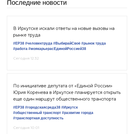
Последние новости
В Иркутске искали ответы на новые вызовы на
рынке труда
#ЕР38
#человектруда
#ВыбирайСвоё
#рынок труда
#работа
#моякарьерасЕдинойРоссией38
Сегодня 12:32
По инициативе депутата от «Единой России»
Юрия Коренева в Иркутске планируется открыть
еще один маршрут общественного транспорта
#ЕР38
#городскаясреда38
#Иркутск
#общественный транспорт
#развитие города
#транспортная доступность
Сегодня 10:01