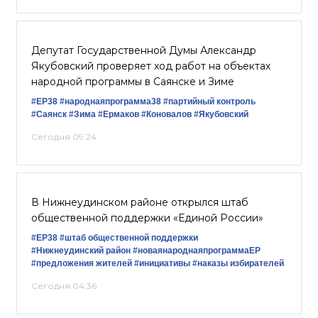
Депутат Государственной Думы Александр
Якубовский проверяет ход работ на объектах
народной программы в Саянске и Зиме
#ЕР38
#народнаяпрограмма38
#партийный контроль
#Саянск
#Зима
#Ермаков
#Коновалов
#Якубовский
Сегодня 09:24
В Нижнеудинском районе открылся штаб
общественной поддержки «Единой России»
#ЕР38
#штаб общественной поддержки
#Нижнеудинский район
#новаянароднаяпрограммаЕР
#предложения жителей
#инициативы
#наказы избирателей
Сегодня 04:36