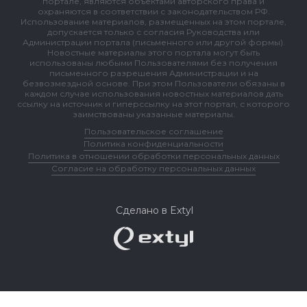
портале, являются объектами авторского права и
охраняются в соответствии с законодательством РФ.
Использование материалов, размещенных на этом портале,
допускается только с согласия Руководства или
Администрации портала (письменного или другой формы).
Новостные материалы этого портала могут быть
использованы любыми Пользователями без получения
письменного разрешения Администрации и на
безвозмездной основе. При этом Пользователи обязаны в
каждом случае использования новостных материалов дать
ссылку на источник и гиперссылку на этот портал, с которого
заимствованы указанные материалы.
Пользовательское соглашение
Политика конфиденциальности
Политика в отношении обработки персональных данных
Согласие на обработку персональных данных
Сделано в Extyl