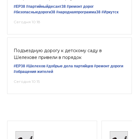
#ЕР38
#партийныйдесант38
#ремонт дорог
#безопасныедороги38
#народнаяпрограмма38
#Иркутск
Сегодня 10:18
Подъездную дорогу к детскому саду в
Шелехове привели в порядок
#ЕР38
#Шелехов
#добрые дела партийцев
#ремонт дороги
#обращения жителей
Сегодня 10:15