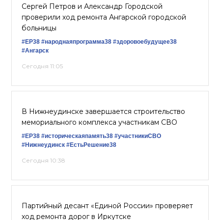
Сергей Петров и Александр Городской
проверили ход ремонта Ангарской городской
больницы
#ЕР38
#народнаяпрограмма38
#здоровоебудущее38
#Ангарск
Сегодня 11:05
В Нижнеудинске завершается строительство
мемориального комплекса участникам СВО
#ЕР38
#историческаяпамять38
#участникиСВО
#Нижнеудинск
#ЕстьРешение38
Сегодня 10:38
Партийный десант «Единой России» проверяет
ход ремонта дорог в Иркутске