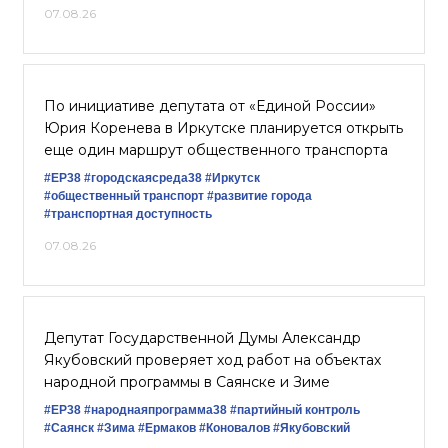
07.08.26
По инициативе депутата от «Единой России»
Юрия Коренева в Иркутске планируется открыть
еще один маршрут общественного транспорта
#ЕР38
#городскаясреда38
#Иркутск
#общественный транспорт
#развитие города
#транспортная доступность
07.08.26
Депутат Государственной Думы Александр
Якубовский проверяет ход работ на объектах
народной программы в Саянске и Зиме
#ЕР38
#народнаяпрограмма38
#партийный контроль
#Саянск
#Зима
#Ермаков
#Коновалов
#Якубовский