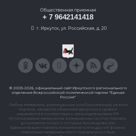
Общественная приемная
+ 7 9642141418
г. Иркутск, ул. Российская, д. 20
© 2005-2026, официальный сайт Иркутского регионального
отделения Всероссийской политической партии "Единая
Россия"
Любые материалы, размещенные (опубликованные) на этом
портале, являются объектами авторского права и
охраняются в соответствии с законодательством РФ.
Использование материалов, размещенных на этом портале,
допускается только с согласия Руководства или
Администрации портала (письменного или другой формы).
Новостные материалы этого портала могут быть