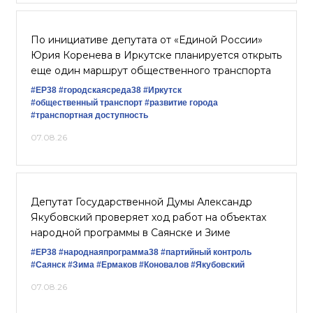
По инициативе депутата от «Единой России»
Юрия Коренева в Иркутске планируется открыть
еще один маршрут общественного транспорта
#ЕР38
#городскаясреда38
#Иркутск
#общественный транспорт
#развитие города
#транспортная доступность
07.08.26
Депутат Государственной Думы Александр
Якубовский проверяет ход работ на объектах
народной программы в Саянске и Зиме
#ЕР38
#народнаяпрограмма38
#партийный контроль
#Саянск
#Зима
#Ермаков
#Коновалов
#Якубовский
07.08.26