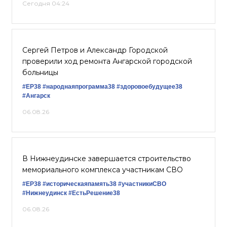
Сегодня 04:24
Сергей Петров и Александр Городской
проверили ход ремонта Ангарской городской
больницы
#ЕР38
#народнаяпрограмма38
#здоровоебудущее38
#Ангарск
06.08.26
В Нижнеудинске завершается строительство
мемориального комплекса участникам СВО
#ЕР38
#историческаяпамять38
#участникиСВО
#Нижнеудинск
#ЕстьРешение38
06.08.26