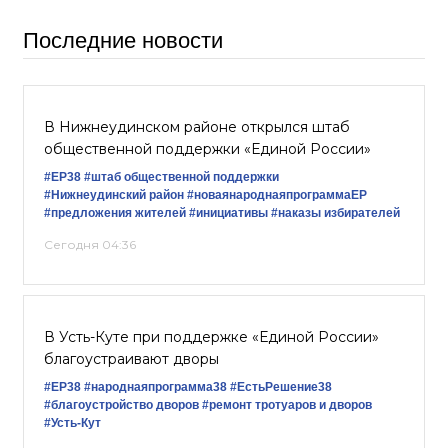
Последние новости
В Нижнеудинском районе открылся штаб
общественной поддержки «Единой России»
#ЕР38
#штаб общественной поддержки
#Нижнеудинский район
#новаянароднаяпрограммаЕР
#предложения жителей
#инициативы
#наказы избирателей
Сегодня 04:36
В Усть-Куте при поддержке «Единой России»
благоустраивают дворы
#ЕР38
#народнаяпрограмма38
#ЕстьРешение38
#благоустройство дворов
#ремонт тротуаров и дворов
#Усть-Кут