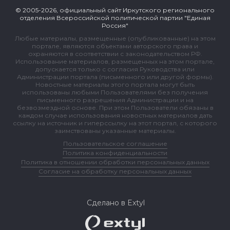
© 2005-2026, официальный сайт Иркутского регионального
отделения Всероссийской политической партии "Единая
Россия"
Любые материалы, размещенные (опубликованные) на этом
портале, являются объектами авторского права и
охраняются в соответствии с законодательством РФ.
Использование материалов, размещенных на этом портале,
допускается только с согласия Руководства или
Администрации портала (письменного или другой формы).
Новостные материалы этого портала могут быть
использованы любыми Пользователями без получения
письменного разрешения Администрации и на
безвозмездной основе. При этом Пользователи обязаны в
каждом случае использования новостных материалов дать
ссылку на источник и гиперссылку на этот портал, с которого
заимствованы указанные материалы.
Пользовательское соглашение
Политика конфиденциальности
Политика в отношении обработки персональных данных
Согласие на обработку персональных данных
Сделано в Extyl