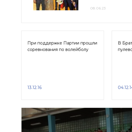
08.06.23
При поддержке Партии прошли
В Бра
соревнования по волейболу
пулев
13.12.16
04.12.1