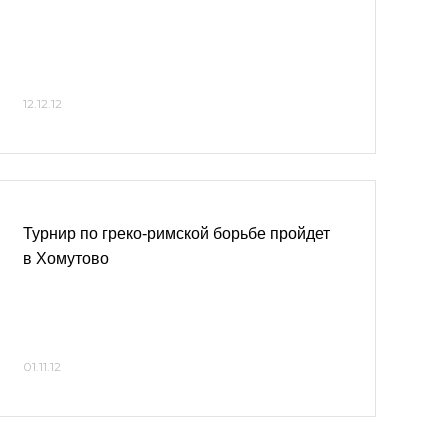
12.12.12
Турнир по греко-римской борьбе пройдет
в Хомутово
01.11.12