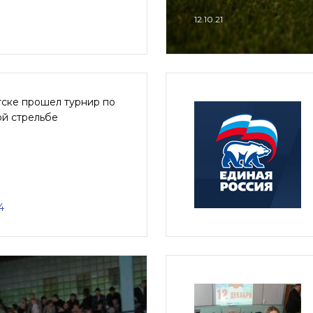
12.10.21
тске прошел турнир по
ой стрельбе
4