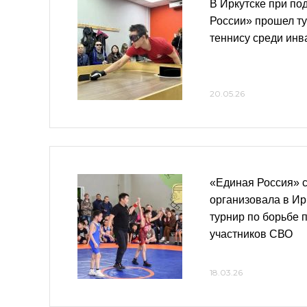
В Иркутске при по
России» прошел ту
теннису среди инв
20.05.26
«Единая Россия» 
организовала в Ир
турнир по борьбе 
участников СВО
18.03.26