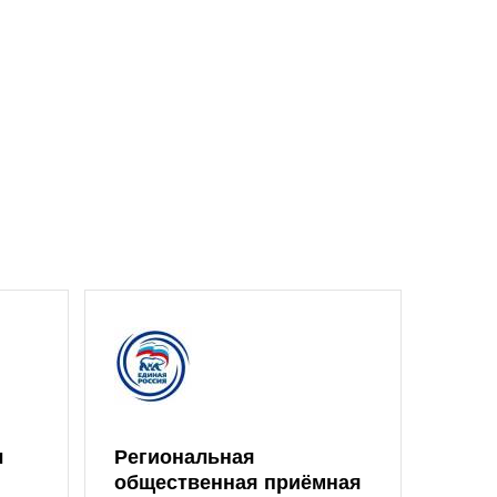
л
Региональная
Един
общественная приёмная
Обла