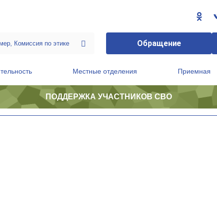
Обращение
тельность
Местные отделения
Приемная
ПОДДЕРЖКА УЧАСТНИКОВ СВО
ственной приемной Председателя Партии
Президиум регионального политического совета