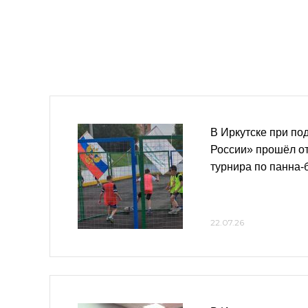
В Иркутске при по
России» прошёл о
турнира по панна-
22.07.26