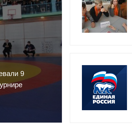
евали 9
урнире