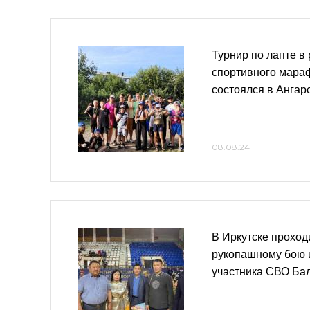
Турнир по лапте в 
спортивного мара
состоялся в Ангар
08.08.24
В Иркутске проход
рукопашному бою 
участника СВО Ба