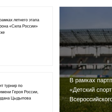
рамках летнего этапа
фона «Сила России»
ске
В рамках парт
ит турнир по
«Детский спор
имени Героя России,
Всероссийског
лдана Цыдыпова