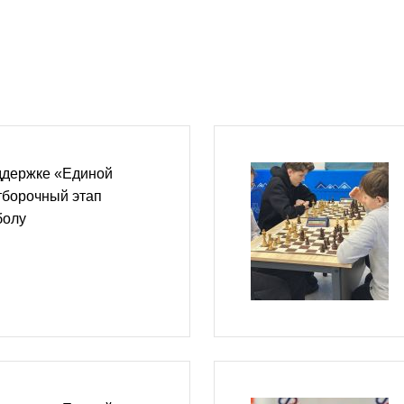
ддержке «Единой
тборочный этап
болу