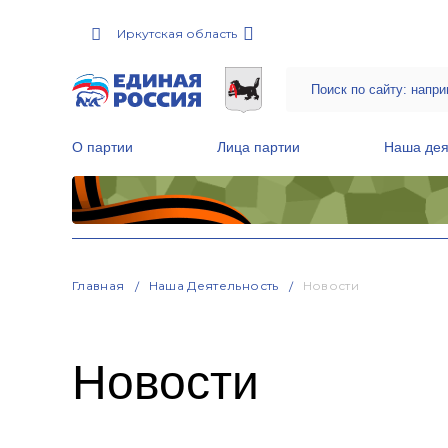
Иркутская область
О партии
Лица партии
Наша дея
Местные общественные приемные Партии
Руководитель Региональной обще
Народная программа «Единой России»
Главная
Наша Деятельность
Новости
Новости