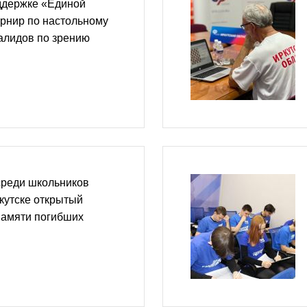
ддержке «Единой
рнир по настольному
алидов по зрению
среди школьников
кутске открытый
памяти погибших