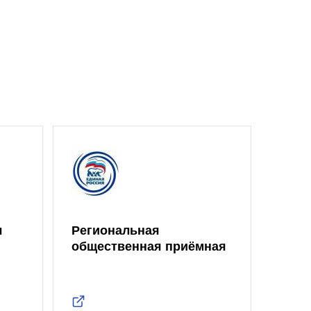
л
Региональная
Един
общественная приёмная
Обла