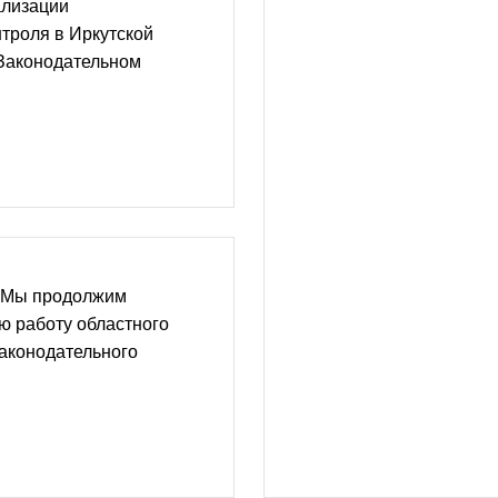
ализации
троля в Иркутской
 Законодательном
 Мы продолжим
ю работу областного
аконодательного