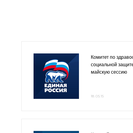
Комитет по здрав
социальной защите
майскую сессию
18.05.15