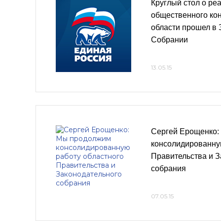
Круглый стол о ре
общественного кон
области прошел в
Собрании
13.05.15
Сергей Ерощенко:
консолидированну
Правительства и З
собрания
07.05.15