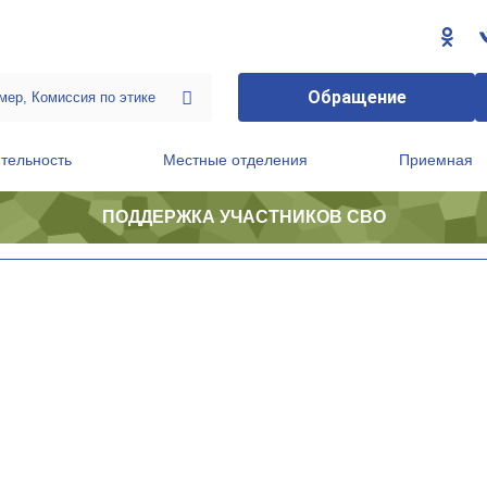
Обращение
тельность
Местные отделения
Приемная
ПОДДЕРЖКА УЧАСТНИКОВ СВО
ственной приемной Председателя Партии
Президиум регионального политического совета