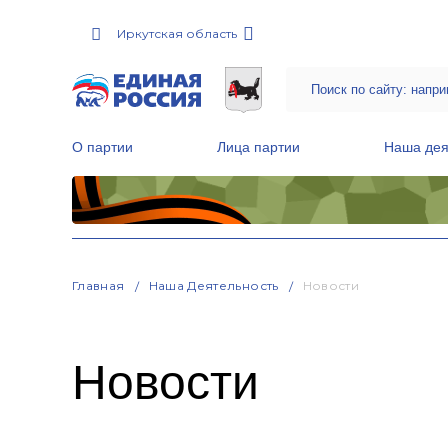
Иркутская область
О партии
Лица партии
Наша дея
Местные общественные приемные Партии
Руководитель Региональной обще
Народная программа «Единой России»
Главная
Наша Деятельность
Новости
Новости