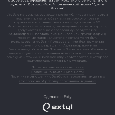
© 2005-2026, официальный сайт Иркутского регионального
отделения Всероссийской политической партии "Единая
Россия"
Любые материалы, размещенные (опубликованные) на этом
портале, являются объектами авторского права и
охраняются в соответствии с законодательством РФ.
Использование материалов, размещенных на этом портале,
допускается только с согласия Руководства или
Администрации портала (письменного или другой формы).
Новостные материалы этого портала могут быть
использованы любыми Пользователями без получения
письменного разрешения Администрации и на
безвозмездной основе. При этом Пользователи обязаны в
каждом случае использования новостных материалов дать
ссылку на источник и гиперссылку на этот портал, с которого
заимствованы указанные материалы.
Пользовательское соглашение
Политика конфиденциальности
Политика в отношении обработки персональных данных
Согласие на обработку персональных данных
Сделано в Extyl