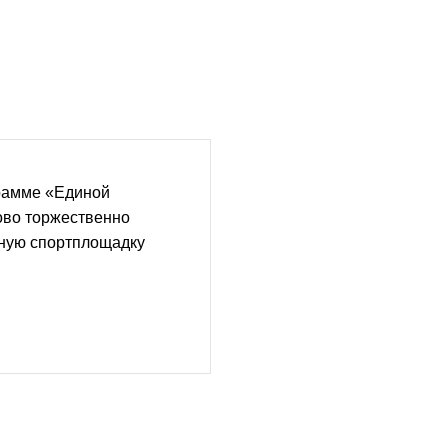
рамме «Единой
ово торжественно
ную спортплощадку