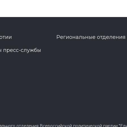
ртии
Региональные отделения
ы пресс-службы
нального отделения Всероссийской политической партии "Ед