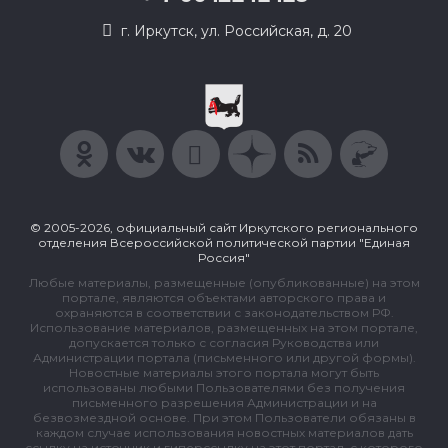
г. Иркутск, ул. Российская, д. 20
© 2005-2026, официальный сайт Иркутского регионального
отделения Всероссийской политической партии "Единая
Россия"
Любые материалы, размещенные (опубликованные) на этом
портале, являются объектами авторского права и
охраняются в соответствии с законодательством РФ.
Использование материалов, размещенных на этом портале,
допускается только с согласия Руководства или
Администрации портала (письменного или другой формы).
Новостные материалы этого портала могут быть
использованы любыми Пользователями без получения
письменного разрешения Администрации и на
безвозмездной основе. При этом Пользователи обязаны в
каждом случае использования новостных материалов дать
ссылку на источник и гиперссылку на этот портал, с которого