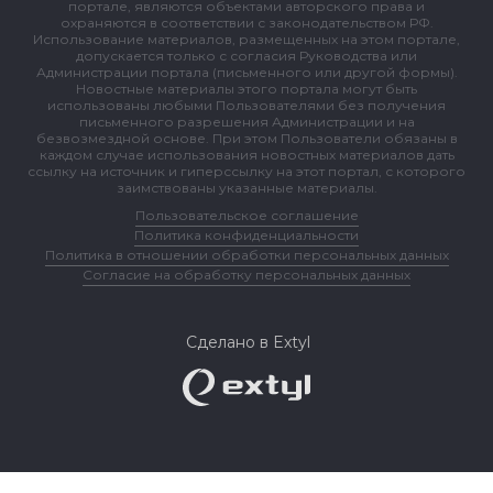
портале, являются объектами авторского права и
охраняются в соответствии с законодательством РФ.
Использование материалов, размещенных на этом портале,
допускается только с согласия Руководства или
Администрации портала (письменного или другой формы).
Новостные материалы этого портала могут быть
использованы любыми Пользователями без получения
письменного разрешения Администрации и на
безвозмездной основе. При этом Пользователи обязаны в
каждом случае использования новостных материалов дать
ссылку на источник и гиперссылку на этот портал, с которого
заимствованы указанные материалы.
Пользовательское соглашение
Политика конфиденциальности
Политика в отношении обработки персональных данных
Согласие на обработку персональных данных
Сделано в Extyl