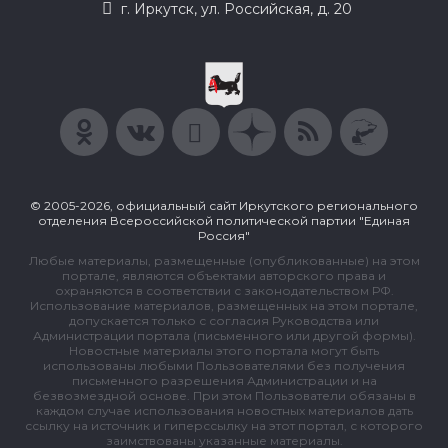
г. Иркутск, ул. Российская, д. 20
© 2005-2026, официальный сайт Иркутского регионального
отделения Всероссийской политической партии "Единая
Россия"
Любые материалы, размещенные (опубликованные) на этом
портале, являются объектами авторского права и
охраняются в соответствии с законодательством РФ.
Использование материалов, размещенных на этом портале,
допускается только с согласия Руководства или
Администрации портала (письменного или другой формы).
Новостные материалы этого портала могут быть
использованы любыми Пользователями без получения
письменного разрешения Администрации и на
безвозмездной основе. При этом Пользователи обязаны в
каждом случае использования новостных материалов дать
ссылку на источник и гиперссылку на этот портал, с которого
заимствованы указанные материалы.