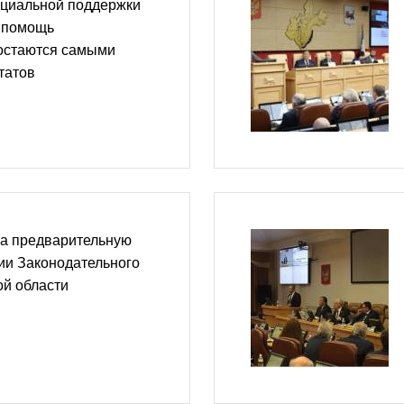
оциальной поддержки
и помощь
остаются самыми
татов
ла предварительную
сии Законодательного
ой области