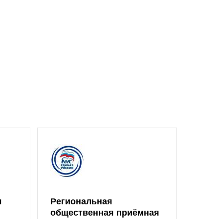
л
Региональная
Един
общественная приёмная
Обла