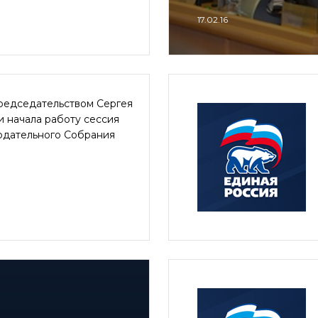
17.02.16
редседательством Сергея
 начала работу сессия
одательного Собрания