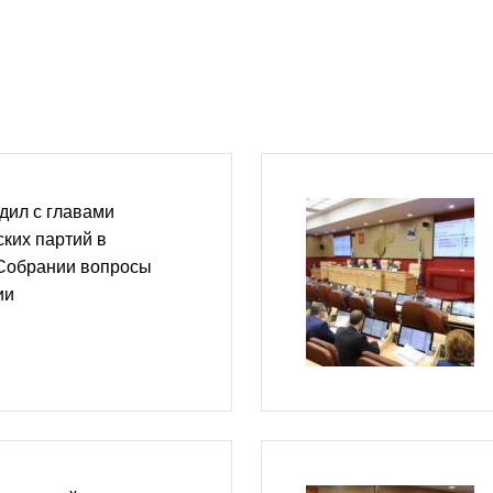
дил с главами
ких партий в
Собрании вопросы
ии