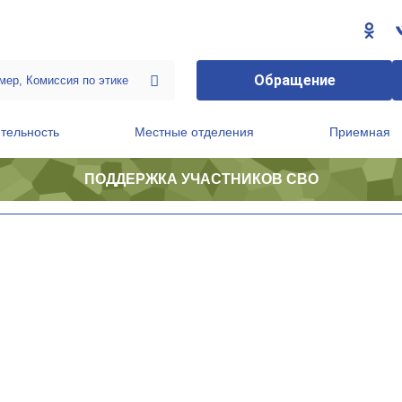
Обращение
тельность
Местные отделения
Приемная
ПОДДЕРЖКА УЧАСТНИКОВ СВО
ственной приемной Председателя Партии
Президиум регионального политического совета