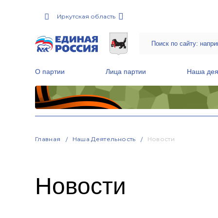
Иркутская область
О партии
Лица партии
Наша дея
Местные общественные приемные Партии
Руководитель Региональной обще
Народная программа «Единой России»
Главная
Наша Деятельность
Новости
Новости