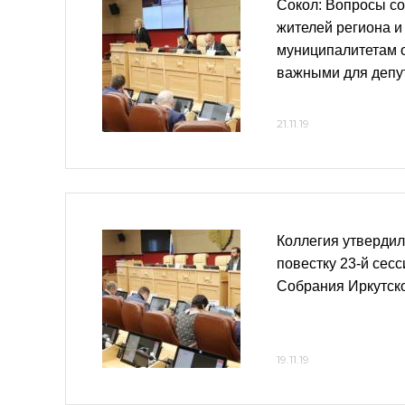
Сокол: Вопросы с
жителей региона 
муниципалитетам 
важными для депу
21.11.19
Коллегия утверди
повестку 23-й сес
Собрания Иркутск
19.11.19