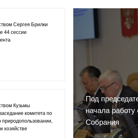
ством Сергея Брилки
е 44 сессии
мента
Под председат
ством Кузьмы
начала работу 
заседание комитета по
Собрания
о природопользовании,
ом хозяйстве