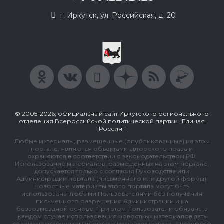
г. Иркутск, ул. Российская, д. 20
© 2005-2026, официальный сайт Иркутского регионального
отделения Всероссийской политической партии "Единая
Россия"
Любые материалы, размещенные (опубликованные) на этом
портале, являются объектами авторского права и
охраняются в соответствии с законодательством РФ.
Использование материалов, размещенных на этом портале,
допускается только с согласия Руководства или
Администрации портала (письменного или другой формы).
Новостные материалы этого портала могут быть
использованы любыми Пользователями без получения
письменного разрешения Администрации и на
безвозмездной основе. При этом Пользователи обязаны в
каждом случае использования новостных материалов дать
ссылку на источник и гиперссылку на этот портал, с которого