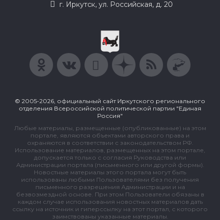
г. Иркутск, ул. Российская, д. 20
© 2005-2026, официальный сайт Иркутского регионального
отделения Всероссийской политической партии "Единая
Россия"
Любые материалы, размещенные (опубликованные) на этом
портале, являются объектами авторского права и
охраняются в соответствии с законодательством РФ.
Использование материалов, размещенных на этом портале,
допускается только с согласия Руководства или
Администрации портала (письменного или другой формы).
Новостные материалы этого портала могут быть
использованы любыми Пользователями без получения
письменного разрешения Администрации и на
безвозмездной основе. При этом Пользователи обязаны в
каждом случае использования новостных материалов дать
ссылку на источник и гиперссылку на этот портал, с которого
заимствованы указанные материалы.