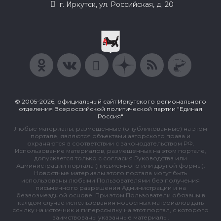
г. Иркутск, ул. Российская, д. 20
© 2005-2026, официальный сайт Иркутского регионального
отделения Всероссийской политической партии "Единая
Россия"
Любые материалы, размещенные (опубликованные) на этом
портале, являются объектами авторского права и
охраняются в соответствии с законодательством РФ.
Использование материалов, размещенных на этом портале,
допускается только с согласия Руководства или
Администрации портала (письменного или другой формы).
Новостные материалы этого портала могут быть
использованы любыми Пользователями без получения
письменного разрешения Администрации и на
безвозмездной основе. При этом Пользователи обязаны в
каждом случае использования новостных материалов дать
ссылку на источник и гиперссылку на этот портал, с которого
заимствованы указанные материалы.