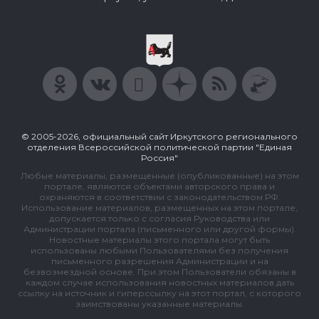
© 2005-2026, официальный сайт Иркутского регионального
отделения Всероссийской политической партии "Единая
Россия"
Любые материалы, размещенные (опубликованные) на этом
портале, являются объектами авторского права и
охраняются в соответствии с законодательством РФ.
Использование материалов, размещенных на этом портале,
допускается только с согласия Руководства или
Администрации портала (письменного или другой формы).
Новостные материалы этого портала могут быть
использованы любыми Пользователями без получения
письменного разрешения Администрации и на
безвозмездной основе. При этом Пользователи обязаны в
каждом случае использования новостных материалов дать
ссылку на источник и гиперссылку на этот портал, с которого
заимствованы указанные материалы.