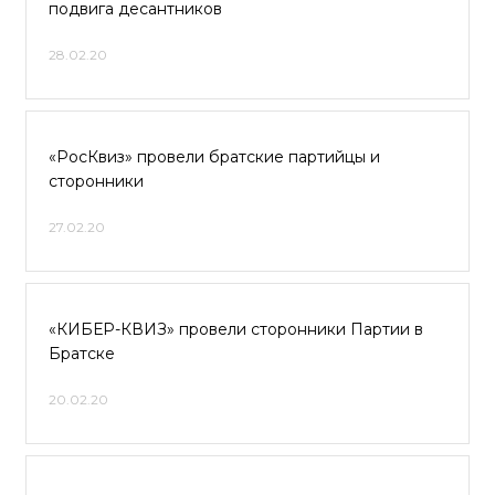
подвига десантников
28.02.20
«РосКвиз» провели братские партийцы и
сторонники
27.02.20
«КИБЕР-КВИЗ» провели сторонники Партии в
Братске
20.02.20