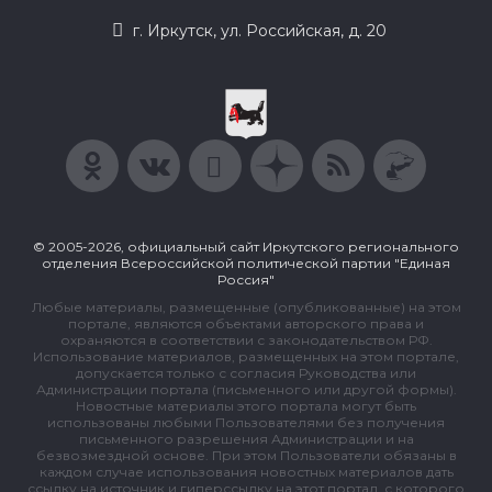
г. Иркутск, ул. Российская, д. 20
© 2005-2026, официальный сайт Иркутского регионального
отделения Всероссийской политической партии "Единая
Россия"
Любые материалы, размещенные (опубликованные) на этом
портале, являются объектами авторского права и
охраняются в соответствии с законодательством РФ.
Использование материалов, размещенных на этом портале,
допускается только с согласия Руководства или
Администрации портала (письменного или другой формы).
Новостные материалы этого портала могут быть
использованы любыми Пользователями без получения
письменного разрешения Администрации и на
безвозмездной основе. При этом Пользователи обязаны в
каждом случае использования новостных материалов дать
ссылку на источник и гиперссылку на этот портал, с которого