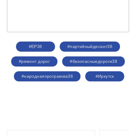
#ЕР38
#партийныйдесант38
#ремонт дорог
#безопасныедороги38
#народнаяпрограмма38
#Иркутск