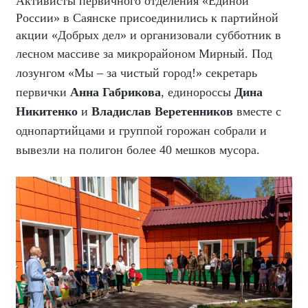
Активисты первичного отделения «Единой
России» в Саянске присоединились к партийной
акции «Добрых дел» и организовали субботник в
лесном массиве за микрорайоном Мирный.
Под
лозунгом «Мы – за чистый город!» секретарь
первички
Анна Габрикова
, единороссы
Дина
Никитенко
и
Владислав Веретенников
вместе с
однопартийцами и группой горожан собрали и
вывезли на полигон более 40 мешков мусора.