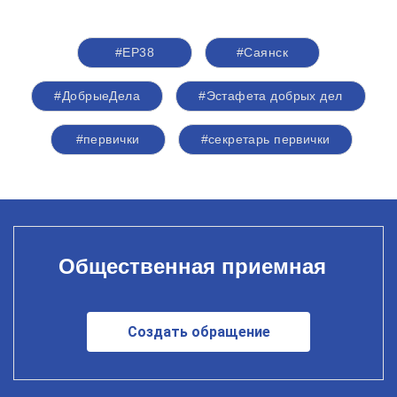
#ЕР38
#Саянск
#ДобрыеДела
#Эстафета добрых дел
#первички
#секретарь первички
Общественная приемная
Создать обращение