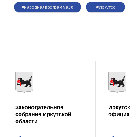
#народнаяпрограмма38
#Иркутск
Законодательное
Иркутская
собрание Иркутской
официаль
области