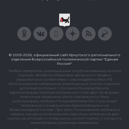
© 2005-2026, официальный сайт Иркутского регионального
отделения Всероссийской политической партии "Единая
Россия"
Любые материалы, размещенные (опубликованные) на этом
портале, являются объектами авторского права и
охраняются в соответствии с законодательством РФ.
Использование материалов, размещенных на этом портале,
допускается только с согласия Руководства или
Администрации портала (письменного или другой формы).
Новостные материалы этого портала могут быть
использованы любыми Пользователями без получения
письменного разрешения Администрации и на
безвозмездной основе. При этом Пользователи обязаны в
каждом случае использования новостных материалов дать
ссылку на источник и гиперссылку на этот портал, с которого
заимствованы указанные материалы.