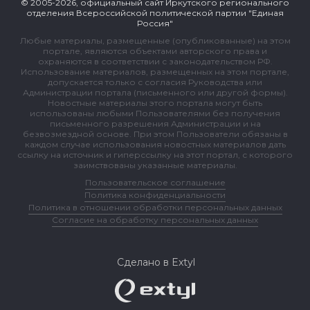
© 2005-2026, официальный сайт Иркутского регионального
отделения Всероссийской политической партии "Единая
Россия"
Любые материалы, размещенные (опубликованные) на этом
портале, являются объектами авторского права и
охраняются в соответствии с законодательством РФ.
Использование материалов, размещенных на этом портале,
допускается только с согласия Руководства или
Администрации портала (письменного или другой формы).
Новостные материалы этого портала могут быть
использованы любыми Пользователями без получения
письменного разрешения Администрации и на
безвозмездной основе. При этом Пользователи обязаны в
каждом случае использования новостных материалов дать
ссылку на источник и гиперссылку на этот портал, с которого
заимствованы указанные материалы.
Пользовательское соглашение
Политика конфиденциальности
Политика в отношении обработки персональных данных
Согласие на обработку персональных данных
Сделано в Extyl