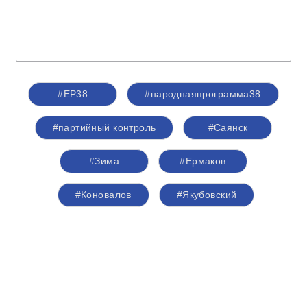
#ЕР38
#народнаяпрограмма38
#партийный контроль
#Саянск
#Зима
#Ермаков
#Коновалов
#Якубовский