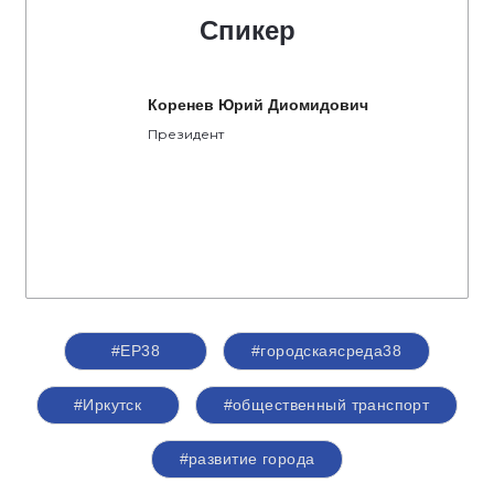
Спикер
Коренев Юрий Диомидович
Президент
#ЕР38
#городскаясреда38
#Иркутск
#общественный транспорт
#развитие города