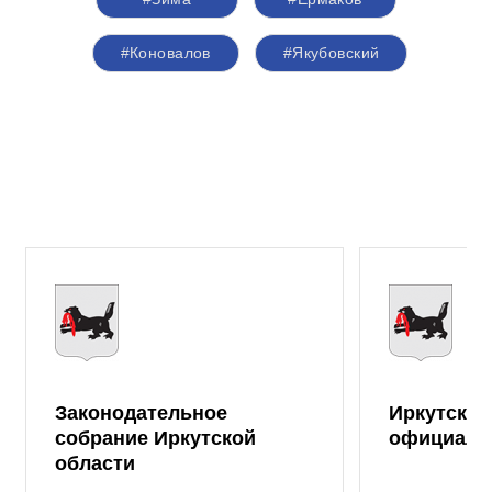
#Коновалов
#Якубовский
Законодательное
Иркутская
собрание Иркутской
официаль
области