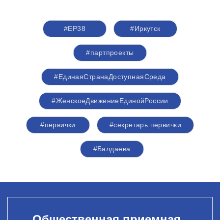
#ЕР38
#Иркутск
#партпроекты
#ЕдинаяСтранаДоступнаяСреда
#ЖенскоеДвижениеЕдинойРоссии
#первички
#секретарь первички
#Балдаева
Общественная приемная