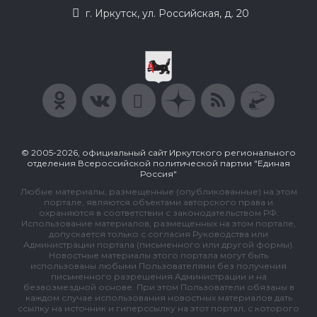
г. Иркутск, ул. Российская, д. 20
© 2005-2026, официальный сайт Иркутского регионального
отделения Всероссийской политической партии "Единая
Россия"
Любые материалы, размещенные (опубликованные) на этом
портале, являются объектами авторского права и
охраняются в соответствии с законодательством РФ.
Использование материалов, размещенных на этом портале,
допускается только с согласия Руководства или
Администрации портала (письменного или другой формы).
Новостные материалы этого портала могут быть
использованы любыми Пользователями без получения
письменного разрешения Администрации и на
безвозмездной основе. При этом Пользователи обязаны в
каждом случае использования новостных материалов дать
ссылку на источник и гиперссылку на этот портал, с которого