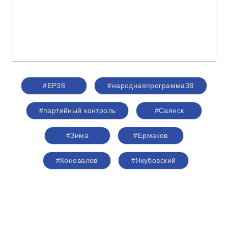
#ЕР38
#народнаяпрограмма38
#партийный контроль
#Саянск
#Зима
#Ермаков
#Коновалов
#Якубовский