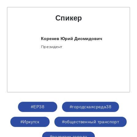
Спикер
Коренев Юрий Диомидович
Президент
#ЕР38
#городскаясреда38
#Иркутск
#общественный транспорт
#развитие города