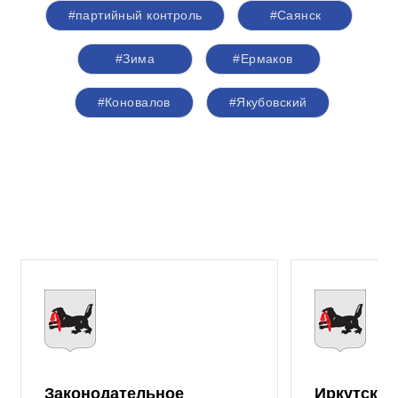
#партийный контроль
#Саянск
#Зима
#Ермаков
#Коновалов
#Якубовский
Законодательное
Иркутская