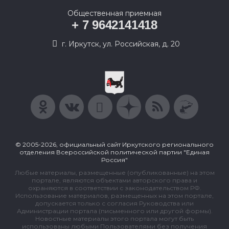
Общественная приемная
+ 7 9642141418
г. Иркутск, ул. Российская, д. 20
© 2005-2026, официальный сайт Иркутского регионального
отделения Всероссийской политической партии "Единая
Россия"
Любые материалы, размещенные (опубликованные) на этом
портале, являются объектами авторского права и
охраняются в соответствии с законодательством РФ.
Использование материалов, размещенных на этом портале,
допускается только с согласия Руководства или
Администрации портала (письменного или другой формы).
Новостные материалы этого портала могут быть
использованы любыми Пользователями без получения