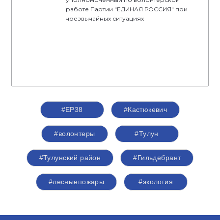
работе Партии "ЕДИНАЯ РОССИЯ" при
чрезвычайных ситуациях
#ЕР38
#Кастюкевич
#волонтеры
#Тулун
#Тулунский район
#Гильдебрант
#лесныепожары
#экология