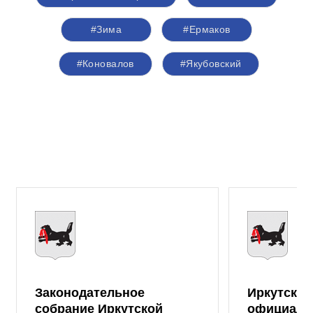
#Зима
#Ермаков
#Коновалов
#Якубовский
Законодательное
Иркутская
собрание Иркутской
официаль