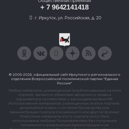
Общественная приемная
+ 7 9642141418
г. Иркутск, ул. Российская, д. 20
© 2005-2026, официальный сайт Иркутского регионального
отделения Всероссийской политической партии "Единая
Россия"
Любые материалы, размещенные (опубликованные) на этом
портале, являются объектами авторского права и
охраняются в соответствии с законодательством РФ.
Использование материалов, размещенных на этом портале,
допускается только с согласия Руководства или
Администрации портала (письменного или другой формы).
Новостные материалы этого портала могут быть
использованы любыми Пользователями без получения
письменного разрешения Администрации и на