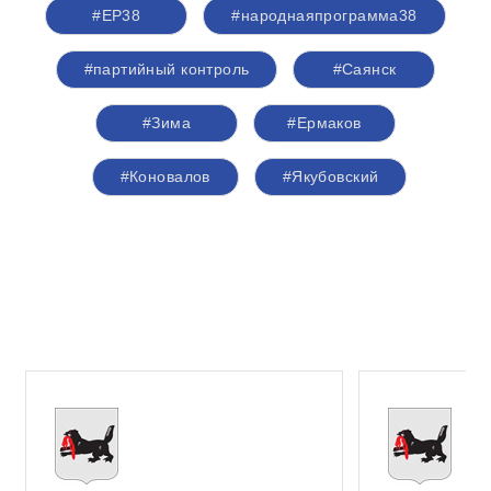
#ЕР38
#народнаяпрограмма38
#партийный контроль
#Саянск
#Зима
#Ермаков
#Коновалов
#Якубовский