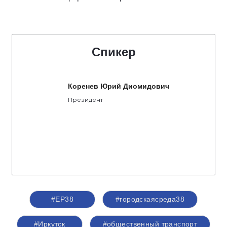
Спикер
Коренев Юрий Диомидович
Президент
#ЕР38
#городскаясреда38
#Иркутск
#общественный транспорт