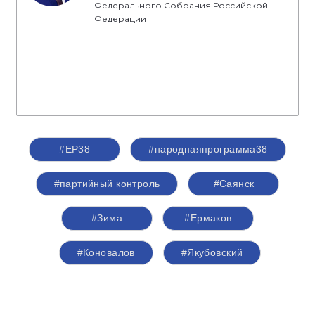
Федерального Собрания Российской
Федерации
#ЕР38
#народнаяпрограмма38
#партийный контроль
#Саянск
#Зима
#Ермаков
#Коновалов
#Якубовский