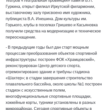
театров «Театральная провинция» памяти В.П.
Гуркина, открыт филиал Иркутской филармонии,
выставочному залу присвоено имя художника,
публициста В.А. Инешина. Дом культуры им.
Горького, клубы в поселках Гришево и Касьяновка
получили средства на модернизацию и техническое
переоснащение.
- В предыдущие годы был дан старт мощным
процессам
преобразования
объектов спортивной
инфраструктуры: построен ФОК «Храмцовский»,
реконструирован Центр детского спорта,
отремонтировано здание и трибуны стадиона
«Шахтер»; в стадии завершения строительство
плавательного бассейна, около школы №1 построен
стадион с искусственным полем,
многофункциональные спортивные площадки,
хоккейные корты, турники установлены в разных
микрорайонах. Сегодня спортивные объекты в