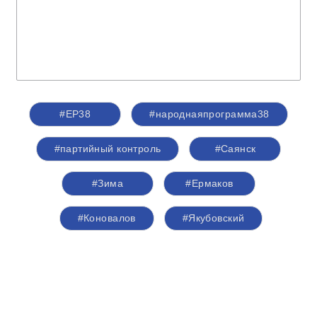
#ЕР38
#народнаяпрограмма38
#партийный контроль
#Саянск
#Зима
#Ермаков
#Коновалов
#Якубовский