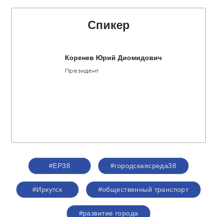
Спикер
Коренев Юрий Диомидович
Президент
#ЕР38
#городскаясреда38
#Иркутск
#общественный транспорт
#развитие города