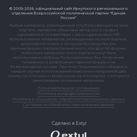
© 2005-2026, официальный сайт Иркутского регионального
отделения Всероссийской политической партии "Единая
Россия"
Любые материалы, размещенные (опубликованные) на этом
портале, являются объектами авторского права и
охраняются в соответствии с законодательством РФ.
Использование материалов, размещенных на этом портале,
допускается только с согласия Руководства или
Администрации портала (письменного или другой формы).
Новостные материалы этого портала могут быть
использованы любыми Пользователями без получения
письменного разрешения Администрации и на
безвозмездной основе. При этом Пользователи обязаны в
каждом случае использования новостных материалов дать
ссылку на источник и гиперссылку на этот портал, с которого
заимствованы указанные материалы.
Пользовательское соглашение
Политика конфиденциальности
Политика в отношении обработки персональных данных
Согласие на обработку персональных данных
Сделано в Extyl