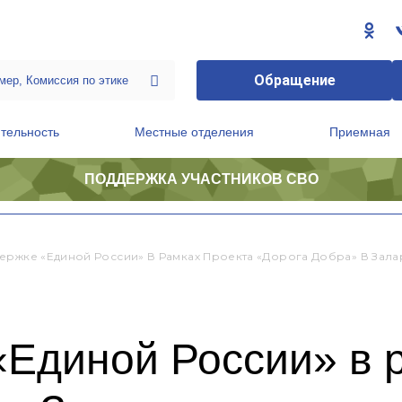
Обращение
тельность
Местные отделения
Приемная
ПОДДЕРЖКА УЧАСТНИКОВ СВО
ственной приемной Председателя Партии
Президиум регионального политического совета
ержке «Единой России» В Рамках Проекта «Дорога Добра» В Зал
«Единой России» в 