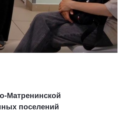
но-Матренинской
ённых поселений