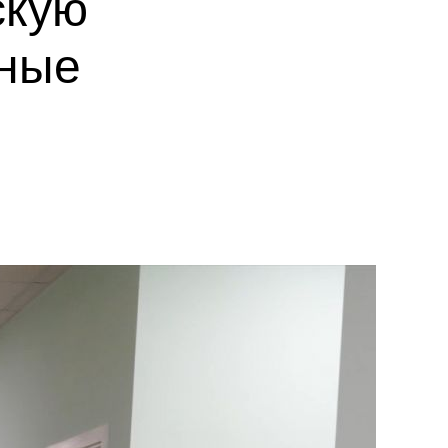
скую
ьные