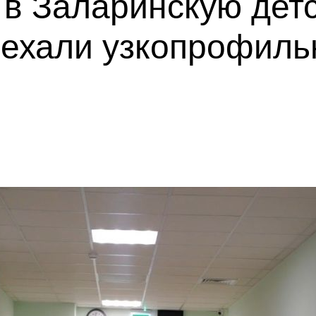
 в Заларинскую дет
иехали узкопрофил