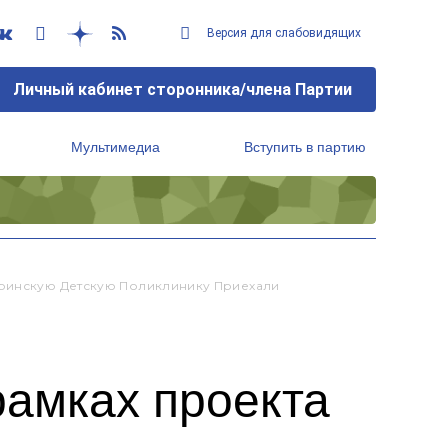
Версия для слабовидящих
Личный кабинет сторонника/члена Партии
Мультимедиа
Вступить в партию
Региональный исполнительный комитет
аринскую Детскую Поликлинику Приехали
рамках проекта