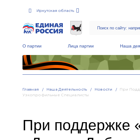
Иркутская область
О партии
Лица партии
Наша дея
Местные общественные приемные Партии
Руководитель Региональной обще
Народная программа «Единой России»
Главная
Наша Деятельность
Новости
При Подд
Узкопрофильные Специалисты
При поддержке 