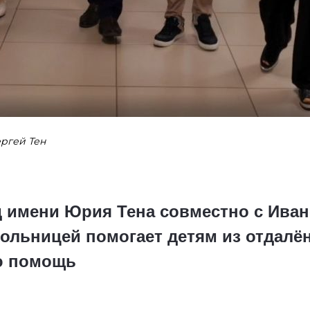
ергей Тен
д имени Юрия Тена совместно с Ива
больницей помогает детям из отдал
ю помощь