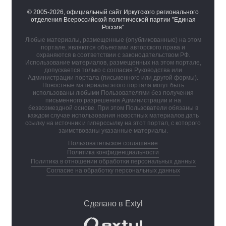
© 2005-2026, официальный сайт Иркутского регионального
отделения Всероссийской политической партии "Единая
Россия"
Любые материалы, размещенные (опубликованные) на этом
портале, являются объектами авторского права и
охраняются в соответствии с законодательством РФ.
Использование материалов, размещенных на этом портале,
допускается только с согласия Руководства или
Администрации портала (письменного или другой формы).
Новостные материалы этого портала могут быть
использованы любыми Пользователями без получения
письменного разрешения Администрации и на
безвозмездной основе. При этом Пользователи обязаны в
каждом случае использования новостных материалов дать
ссылку на источник и гиперссылку на этот портал, с которого
заимствованы указанные материалы.
Пользовательское соглашение
Политика конфиденциальности
Политика в отношении обработки персональных данных
Согласие на обработку персональных данных
Сделано в Extyl