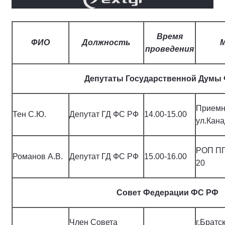
Время
ФИО
Должность
М
проведения
Депутаты Государственной Думы
Приемна
Тен С.Ю.
Депутат ГД ФС РФ
14.00-15.00
ул.Кана
РОП ПП 
Романов А.В.
Депутат ГД ФС РФ
15.00-16.00
20
Совет Федерации ФС РФ
Член Совета
г.Братс