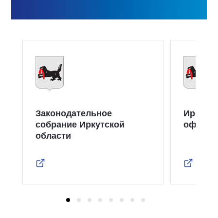
Законодательное
Иркутс
собрание Иркутской
официа
области