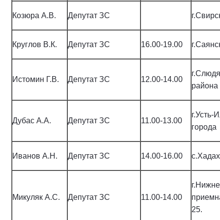
Козюра А.В.
Депутат ЗС
г.Свирс
Круглов В.К.
Депутат ЗС
16.00-19.00
г.Саянс
г.Слюд
Истомин Г.В.
Депутат ЗС
12.00-14.00
района
г.Усть-
Дубас А.А.
Депутат ЗС
11.00-13.00
города
Иванов А.Н.
Депутат ЗС
14.00-16.00
с.Хадах
г.Нижн
Микуляк А.С.
Депутат ЗС
11.00-14.00
приемн
25.