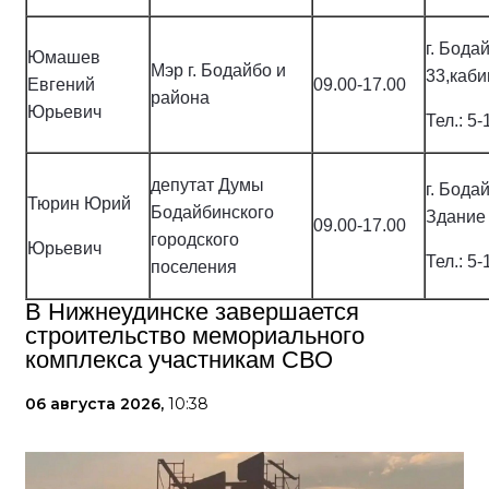
г. Бодай
Юмашев
Мэр г. Бодайбо и
33,каби
Евгений
09.00-17.00
района
Юрьевич
Тел.: 5-
депутат Думы
г. Бода
Тюрин Юрий
Бодайбинского
Здание
09.00-17.00
городского
Юрьевич
Тел.: 5-
поселения
В Нижнеудинске завершается
строительство мемориального
комплекса участникам СВО
06 августа 2026,
10:38