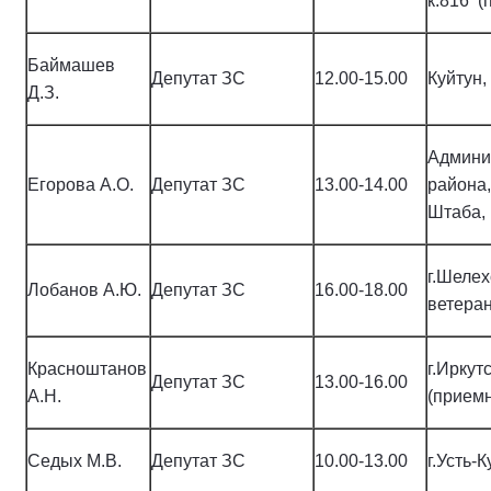
к.816 (
Баймашев
Депутат ЗС
12.00-15.00
Куйтун,
Д.З.
Админи
Егорова А.О.
Депутат ЗС
13.00-14.00
района,
Штаба, 
г.Шелех
Лобанов А.Ю.
Депутат ЗС
16.00-18.00
ветера
Красноштанов
г.Иркут
Депутат ЗС
13.00-16.00
А.Н.
(приемн
Седых М.В.
Депутат ЗС
10.00-13.00
г.Усть-