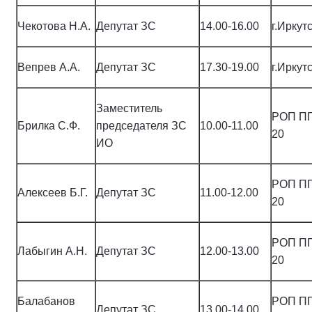
Чекотова Н.А.
Депутат ЗС
14.00-16.00
г.Иркутс
Вепрев А.А.
Депутат ЗС
17.30-19.00
г.Иркут
Заместитель
РОП ПП,
Брилка С.Ф.
председателя ЗС
10.00-11.00
20
ИО
РОП ПП,
Алексеев Б.Г.
Депутат ЗС
11.00-12.00
20
РОП ПП,
Лабыгин А.Н.
Депутат ЗС
12.00-13.00
20
Балабанов
РОП ПП,
Депутат ЗС
13.00-14.00