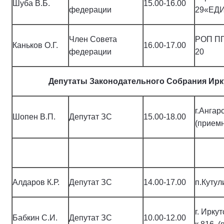
Шуба В.Б.
15.00-16.00
федерации
29«ЕД
Член Совета
РОП ПП 
Каньков О.Г.
16.00-17.00
федерации
20
Депутаты Законодательного Собрания Ирк
г.Ангар
Шопен В.П.
Депутат ЗС
15.00-18.00
(приемн
Алдаров К.Р.
Депутат ЗС
14.00-17.00
п.Куту
г. Ирку
Бабкин С.И.
Депутат ЗС
10.00-12.00