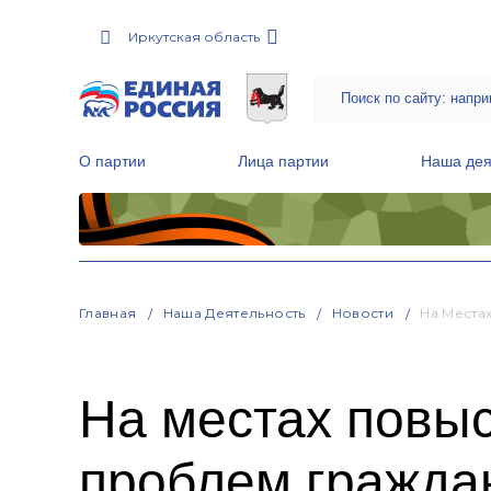
Иркутская область
О партии
Лица партии
Наша дея
Местные общественные приемные Партии
Руководитель Региональной обще
Народная программа «Единой России»
Главная
Наша Деятельность
Новости
На Места
На местах повы
проблем гражда