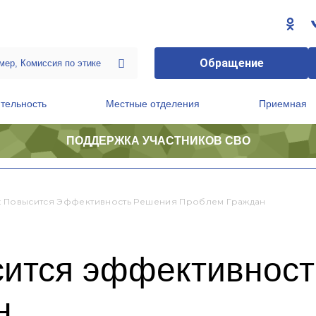
Обращение
тельность
Местные отделения
Приемная
ПОДДЕРЖКА УЧАСТНИКОВ СВО
ственной приемной Председателя Партии
Президиум регионального политического совета
х Повысится Эффективность Решения Проблем Граждан
сится эффективнос
н