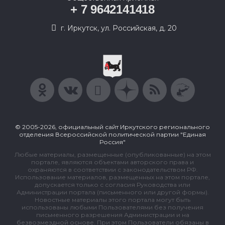
+ 7 9642141418
г. Иркутск, ул. Российская, д. 20
© 2005-2026, официальный сайт Иркутского регионального
отделения Всероссийской политической партии "Единая
Россия"
Любые материалы, размещенные (опубликованные) на этом
портале, являются объектами авторского права и
охраняются в соответствии с законодательством РФ.
Использование материалов, размещенных на этом портале,
допускается только с согласия Руководства или
Администрации портала (письменного или другой формы).
Новостные материалы этого портала могут быть
использованы любыми Пользователями без получения
письменного разрешения Администрации и на
безвозмездной основе. При этом Пользователи обязаны в