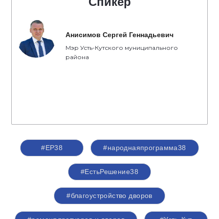
Спикер
Анисимов Сергей Геннадьевич
Мэр Усть-Кутского муниципального
района
#ЕР38
#народнаяпрограмма38
#ЕстьРешение38
#благоустройство дворов