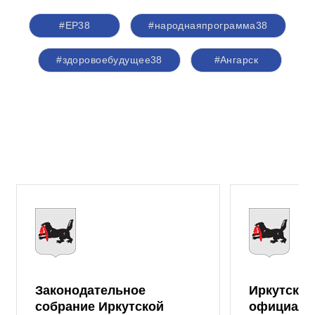
#ЕР38
#народнаяпрограмма38
#здоровоебудущее38
#Ангарск
Законодательное
Иркутская
собрание Иркутской
официаль