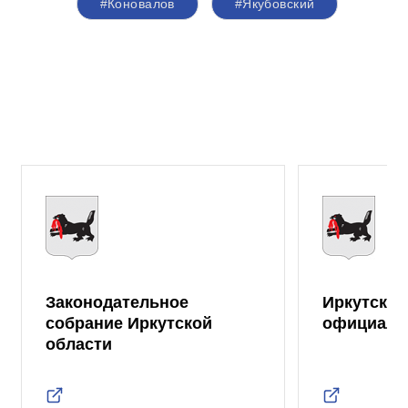
#Коновалов
#Якубовский
Законодательное
Иркутская
собрание Иркутской
официаль
области