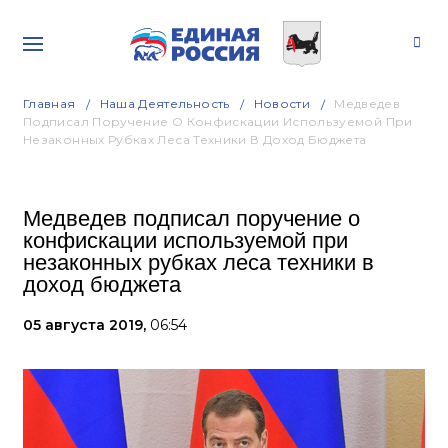
Главная
Наша Деятельность
Новости
Медведев
Подписал Поручение О Конфискации Используемой При
Незаконных Рубках Леса Техники В Доход Бюджета
Медведев подписал поручение о
конфискации используемой при
незаконных рубках леса техники в
доход бюджета
05 августа 2019,
06:54