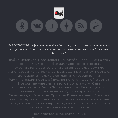
© 2005-2026, официальный сайт Иркутского регионального
отделения Всероссийской политической партии "Единая
Россия"
Любые материалы, размещенные (опубликованные) на этом
портале, являются объектами авторского права и
охраняются в соответствии с законодательством РФ.
Использование материалов, размещенных на этом портале,
допускается только с согласия Руководства или
Администрации портала (письменного или другой формы).
Новостные материалы этого портала могут быть
использованы любыми Пользователями без получения
письменного разрешения Администрации и на
безвозмездной основе. При этом Пользователи обязаны в
каждом случае использования новостных материалов дать
ссылку на источник и гиперссылку на этот портал, с которого
заимствованы указанные материалы.
Пользовательское соглашение