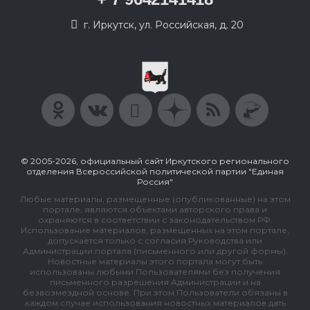
г. Иркутск, ул. Российская, д. 20
© 2005-2026, официальный сайт Иркутского регионального
отделения Всероссийской политической партии "Единая
Россия"
Любые материалы, размещенные (опубликованные) на этом
портале, являются объектами авторского права и
охраняются в соответствии с законодательством РФ.
Использование материалов, размещенных на этом портале,
допускается только с согласия Руководства или
Администрации портала (письменного или другой формы).
Новостные материалы этого портала могут быть
использованы любыми Пользователями без получения
письменного разрешения Администрации и на
безвозмездной основе. При этом Пользователи обязаны в
каждом случае использования новостных материалов дать