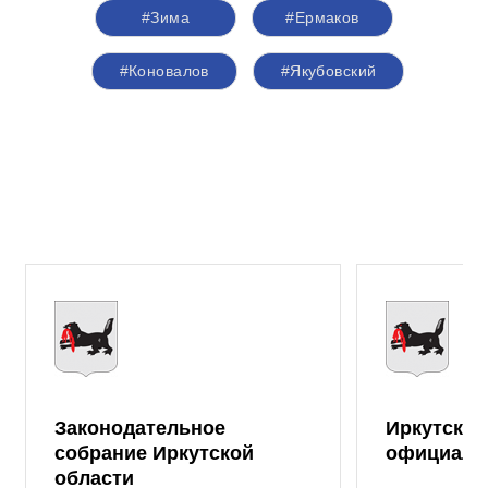
#Зима
#Ермаков
#Коновалов
#Якубовский
Законодательное
Иркутская
собрание Иркутской
официаль
области