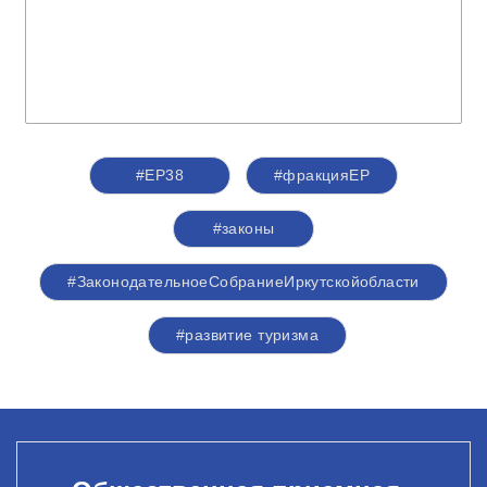
#ЕР38
#фракцияЕР
#законы
#ЗаконодательноеСобраниеИркутскойобласти
#развитие туризма