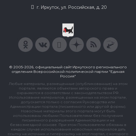
г. Иркутск, ул. Российская, д. 20
© 2005-2026, официальный сайт Иркутского регионального
отделения Всероссийской политической партии "Единая
Россия"
Любые материалы, размещенные (опубликованные) на этом
портале, являются объектами авторского права и
охраняются в соответствии с законодательством РФ.
Использование материалов, размещенных на этом портале,
допускается только с согласия Руководства или
Администрации портала (письменного или другой формы).
Новостные материалы этого портала могут быть
использованы любыми Пользователями без получения
письменного разрешения Администрации и на
безвозмездной основе. При этом Пользователи обязаны в
каждом случае использования новостных материалов дать
ссылку на источник и гиперссылку на этот портал, с которого