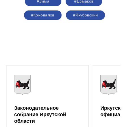
#Зима
#Ермаков
#Коновалов
#Якубовский
Законодательное
Иркутская
собрание Иркутской
официаль
области