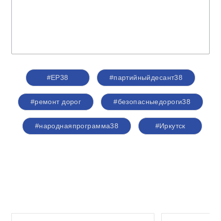
#ЕР38
#партийныйдесант38
#ремонт дорог
#безопасныедороги38
#народнаяпрограмма38
#Иркутск