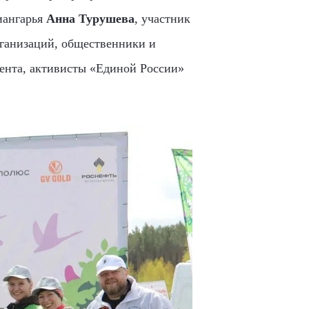
иангарья
Анна Турушева
, участник
рганизаций, общественники и
мента, активисты «Единой России»