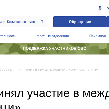
Обращение
тельность
Местные отделения
Приемная
ПОДДЕРЖКА УЧАСТНИКОВ СВО
ственной приемной Председателя Партии
Президиум регионального политического совета
бзев Принял Участие В Международной Акции «Сад Памяти»
инял участие в ме
яти»