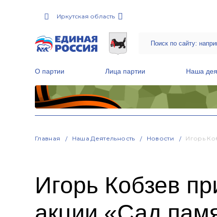
Иркутская область
О партии
Лица партии
Наша дея
Местные общественные приемные Партии
Руководитель Региональной обще
Народная программа «Единой России»
Главная
Наша Деятельность
Новости
Игорь Ко
Игорь Кобзев пр
акции «Сад пам