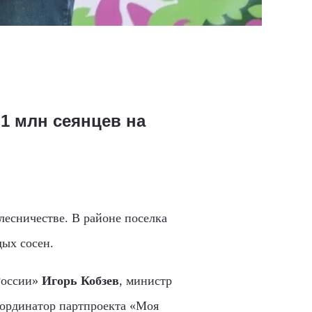
1 млн сеянцев на
есничестве. В районе поселка
дых сосен.
России»
Игорь Кобзев
, министр
оординатор партпроекта «Моя