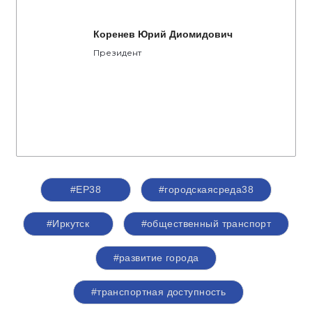
Коренев Юрий Диомидович
Президент
#ЕР38
#городскаясреда38
#Иркутск
#общественный транспорт
#развитие города
#транспортная доступность