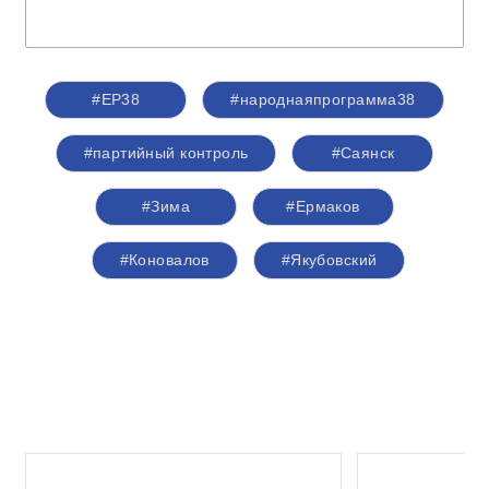
#ЕР38
#народнаяпрограмма38
#партийный контроль
#Саянск
#Зима
#Ермаков
#Коновалов
#Якубовский