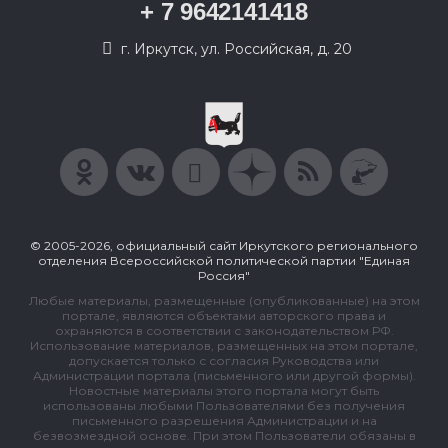
+ 7 9642141418
г. Иркутск, ул. Российская, д. 20
© 2005-2026, официальный сайт Иркутского регионального
отделения Всероссийской политической партии "Единая
Россия"
Любые материалы, размещенные (опубликованные) на этом
портале, являются объектами авторского права и
охраняются в соответствии с законодательством РФ.
Использование материалов, размещенных на этом портале,
допускается только с согласия Руководства или
Администрации портала (письменного или другой формы).
Новостные материалы этого портала могут быть
использованы любыми Пользователями без получения
письменного разрешения Администрации и на
безвозмездной основе. При этом Пользователи обязаны в