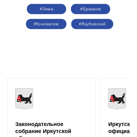
#Зима
#Ермаков
#Коновалов
#Якубовский
Законодательное
Иркутская
собрание Иркутской
официаль