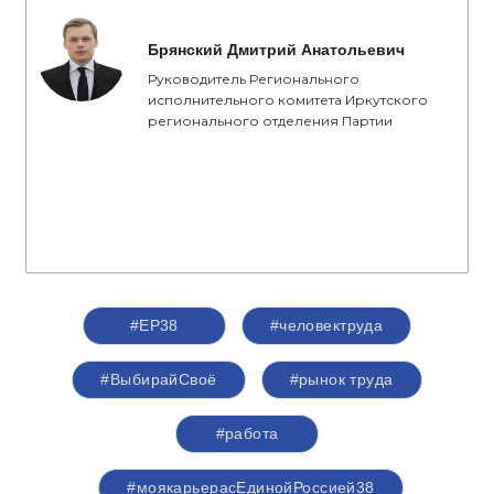
Брянский Дмитрий Анатольевич
Руководитель Регионального
исполнительного комитета Иркутского
регионального отделения Партии
#ЕР38
#человектруда
#ВыбирайСвоё
#рынок труда
#работа
#моякарьерасЕдинойРоссией38