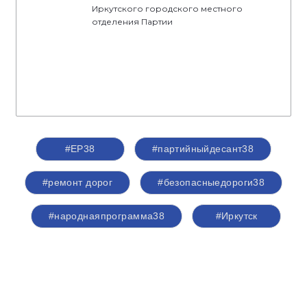
Иркутского городского местного
отделения Партии
#ЕР38
#партийныйдесант38
#ремонт дорог
#безопасныедороги38
#народнаяпрограмма38
#Иркутск