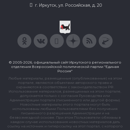
г. Иркутск, ул. Российская, д. 20
© 2005-2026, официальный сайт Иркутского регионального
отделения Всероссийской политической партии "Единая
Россия"
Любые материалы, размещенные (опубликованные) на этом
портале, являются объектами авторского права и
охраняются в соответствии с законодательством РФ.
Использование материалов, размещенных на этом портале,
допускается только с согласия Руководства или
Администрации портала (письменного или другой формы).
Новостные материалы этого портала могут быть
использованы любыми Пользователями без получения
письменного разрешения Администрации и на
безвозмездной основе. При этом Пользователи обязаны в
каждом случае использования новостных материалов дать
ссылку на источник и гиперссылку на этот портал, с которого