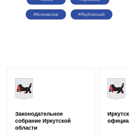
#Коновалов
#Якубовский
Законодательное
Иркутская
собрание Иркутской
официаль
области