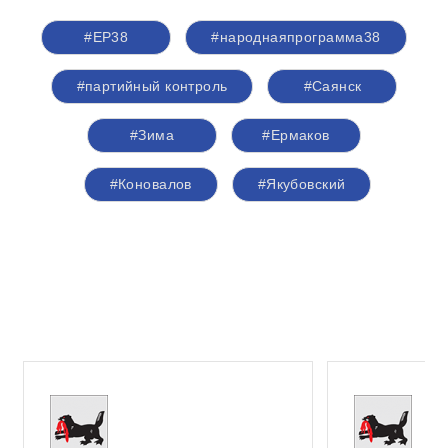
#ЕР38
#народнаяпрограмма38
#партийный контроль
#Саянск
#Зима
#Ермаков
#Коновалов
#Якубовский