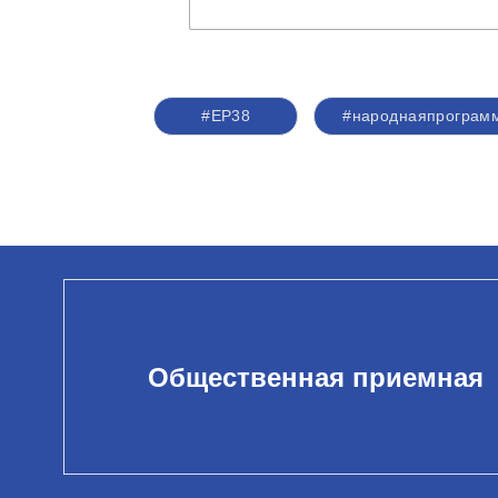
#ЕР38
#народнаяпрограм
Общественная приемная