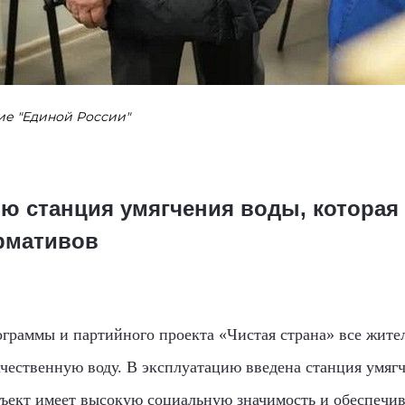
ие "Единой России"
ию станция умягчения воды, которая
рмативов
ограммы и партийного проекта «Чистая страна» все жител
ачественную воду. В эксплуатацию введена станция умягч
бъект имеет высокую социальную значимость и обеспечив