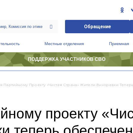
Обращение
тельность
Местные отделения
Приемная
ПОДДЕРЖКА УЧАСТНИКОВ СВО
ственной приемной Председателя Партии
Президиум регионального политического совета
я Партийному Проекту «Чистая Страна» Жители Вихоревки Тепер
йному проекту «Чис
и теперь обеспече