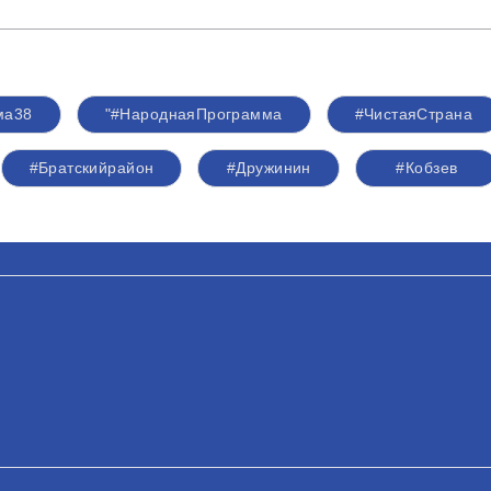
ма38
"#НароднаяПрограмма
#ЧистаяСтрана
#Братскийрайон
#Дружинин
#Кобзев