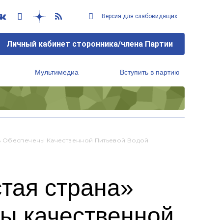
Версия для слабовидящих
Личный кабинет сторонника/члена Партии
Мультимедиа
Вступить в партию
Региональный исполнительный комитет
ь Обеспечены Качественной Питьевой Водой
тая страна»
ны качественной