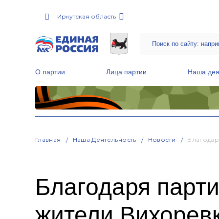
Иркутская область
О партии
Лица партии
Наша дея
Местные общественные приемные Партии
Руководитель Региональной обще
Народная программа «Единой России»
Главная
Наша Деятельность
Новости
Благодар
Благодаря парти
жители Вихоревк