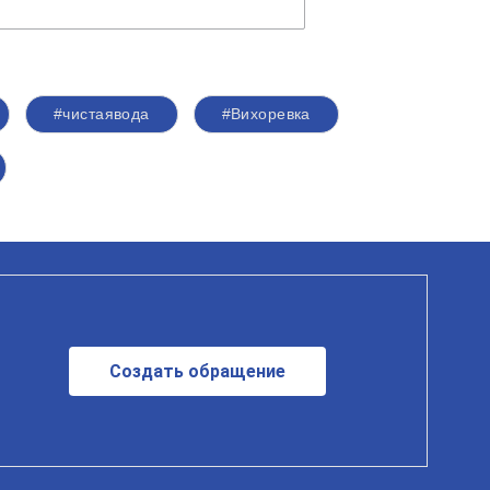
#чистаявода
#Вихоревка
Создать обращение